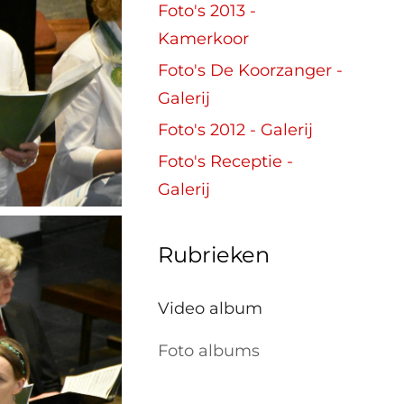
Foto's 2013 -
Kamerkoor
Foto's De Koorzanger -
Galerij
Foto's 2012 - Galerij
Foto's Receptie -
Galerij
Rubrieken
Video album
Foto albums