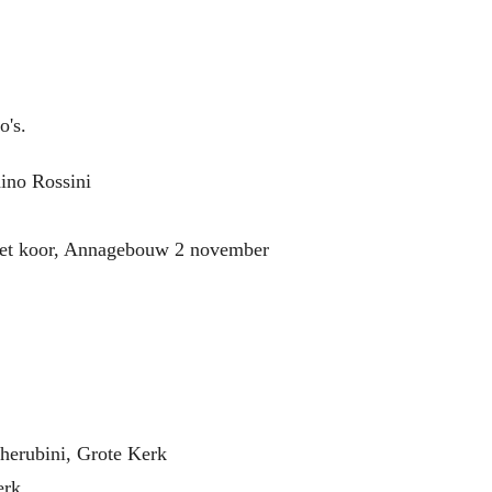
o's.
hino Rossini
 het koor, Annagebouw 2 november
herubini, Grote Kerk
erk